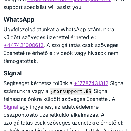
support specialist will assist you.
WhatsApp
Ügyfélszolgálatunkat a WhatsApp számunkra
küldött szöveges üzenettel érheted el:
+447421000612
. A szolgáltatás csak szöveges
üzenetekre érhető el; videók vagy hívások nem
támogatottak.
Signal
Segítséget kérhetsz tőlünk a
+17787431312
Signal
számunkra vagy a
Signal
@torsupport.89
felhasználónkra küldött szöveges üzenettel. A
Signal
egy ingyenes, az adatvédelemre
összpontosító üzenetküldő alkalmazás. A
szolgáltatás csak szöveges üzenetekre érhető el;
videók vagy hívások nem támogatottak. Az üzenet