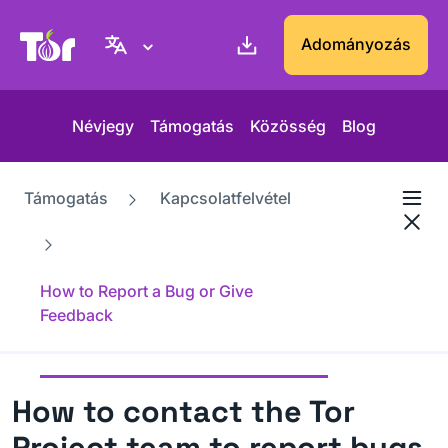
Tor Projekt weboldal
Adományozás
Névjegy
Támogatás
Közösség
Blog
Támogatás
Kapcsolatfelvétel
How to Report a Bug or Give
Feedback
How to contact the Tor
Project team to report bugs,