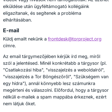
elküldése után ügyféltámogató kollégáink
eligazítanak, és segítenek a probléma
elhárításában.
E-mail
Küldj emailt nekünk a
frontdesk@torproject.org
címre.
Az email tárgymezőjében kérjük írd meg, miről
szól a jelentésed. Minél konkrétabb a tárgysor (pl.
"Csatlakozási hiba", "visszajelzés a weboldalról",
"visszajelzés a Tor Böngészőről", "Szükségem van
egy hídra"), annál könnyebb lesz számunkra
megérteni és válaszolni. Előfordul, hogy a tárgysor
nélküli e-mailek a spam mappába érkeznek, ezért
nem látjuk őket.