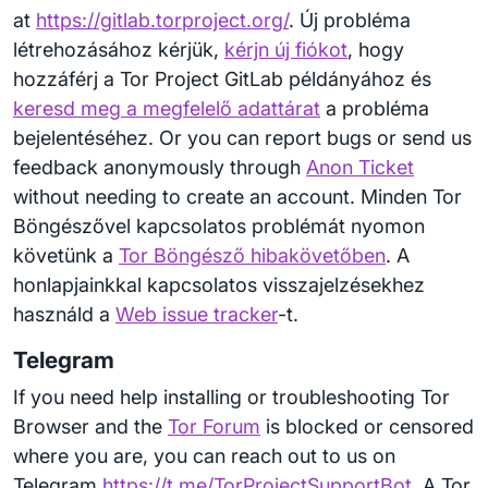
at
https://gitlab.torproject.org/
. Új probléma
létrehozásához kérjük,
kérjn új fiókot
, hogy
hozzáférj a Tor Project GitLab példányához és
keresd meg a megfelelő adattárat
a probléma
bejelentéséhez. Or you can report bugs or send us
feedback anonymously through
Anon Ticket
without needing to create an account. Minden Tor
Böngészővel kapcsolatos problémát nyomon
követünk a
Tor Böngésző hibakövetőben
. A
honlapjainkkal kapcsolatos visszajelzésekhez
használd a
Web issue tracker
-t.
Telegram
If you need help installing or troubleshooting Tor
Browser and the
Tor Forum
is blocked or censored
where you are, you can reach out to us on
Telegram
https://t.me/TorProjectSupportBot
. A Tor