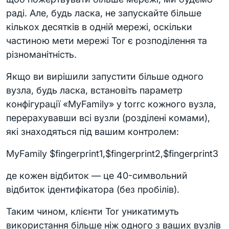
раді. Але, будь ласка, не запускайте більше
кількох десятків в одній мережі, оскільки
частиною мети мережі Tor є розподілення та
різноманітність.
Якщо ви вирішили запустити більше одного
вузла, будь ласка, встановіть параметр
конфігурації «MyFamily» у torrc кожного вузла,
перерахувавши всі вузли (розділені комами),
які знаходяться під вашим контролем:
MyFamily $fingerprint1,$fingerprint2,$fingerprint3
де кожен відбиток — це 40-символьний
відбиток ідентифікатора (без пробілів).
Таким чином, клієнти Tor уникатимуть
використання більше ніж одного з ваших вузлів