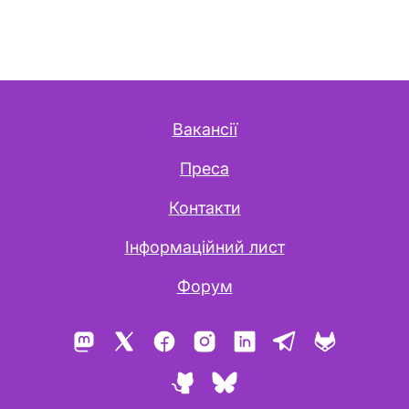
Вакансії
Преса
Контакти
Інформаційний лист
Форум
Mastodon
X
Facebook
Instagram
LinkedIn
Telegram
GitLab
GitHub
Bluesky