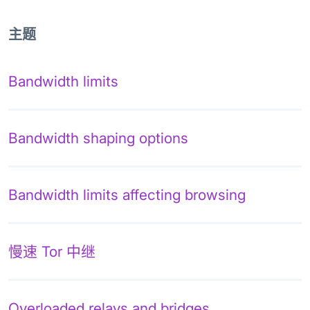
主题
Bandwidth limits
Bandwidth shaping options
Bandwidth limits affecting browsing
慢速 Tor 中继
Overloaded relays and bridges