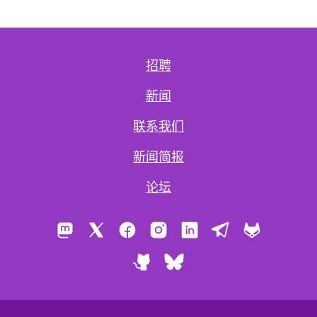
招聘
新闻
联系我们
新闻简报
论坛
Mastodon
X
Facebook
Instagram
LinkedIn
Telegram
GitLab
GitHub
Bluesky