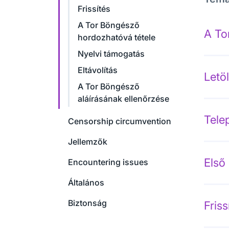
Frissítés
A Tor Böngésző
A To
hordozhatóvá tétele
Nyelvi támogatás
Eltávolítás
Letö
A Tor Böngésző
aláírásának ellenőrzése
Tele
Censorship circumvention
Jellemzők
Első 
Encountering issues
Általános
Biztonság
Friss