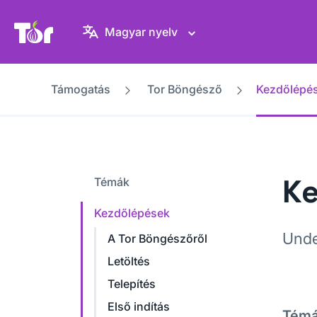
Tor Projekt weboldal
Magyar nyelv
Támogatás
Tor Böngésző
Kezdőlépé
Ke
Témák
Kezdőlépések
Unde
A Tor Böngészőről
Letöltés
Telepítés
Első indítás
Tém