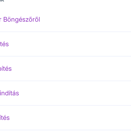
r Böngészőről
ltés
pítés
indítás
ítés