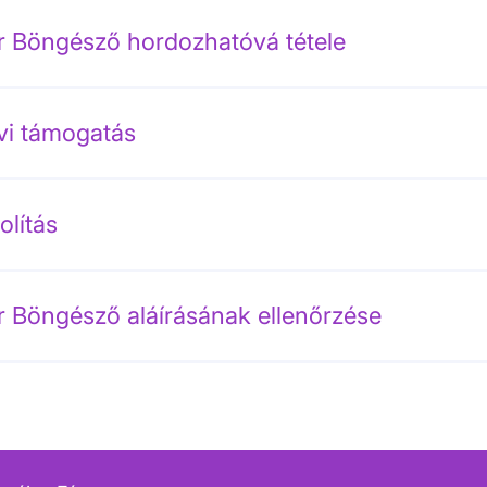
r Böngésző hordozhatóvá tétele
vi támogatás
olítás
r Böngésző aláírásának ellenőrzése