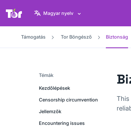
Tor Projekt weboldal
Magyar nyelv
Támogatás
Tor Böngésző
Biztonság
Bi
Témák
Kezdőlépések
This
Censorship circumvention
relia
Jellemzők
Encountering issues