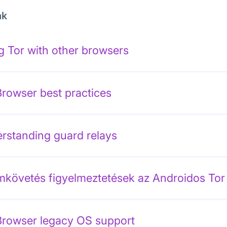
ák
g Tor with other browsers
Browser best practices
rstanding guard relays
követés figyelmeztetések az Androidos To
Browser legacy OS support