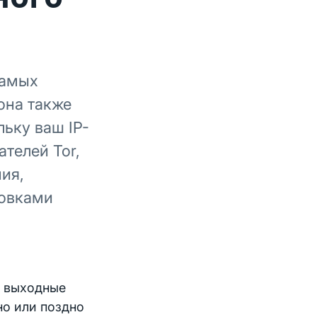
самых
она также
ьку ваш IP-
ателей Tor,
ия,
ровками
ы выходные
но или поздно