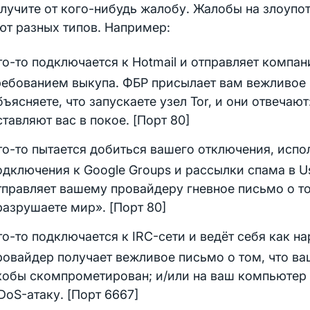
лучите от кого-нибудь жалобу. Жалобы на злоупо
ют разных типов. Например:
то-то подключается к Hotmail и отправляет компан
ребованием выкупа. ФБР присылает вам вежливое 
бъясняете, что запускаете узел Tor, и они отвечают
ставляют вас в покое. [Порт 80]
то-то пытается добиться вашего отключения, испол
одключения к Google Groups и рассылки спама в Us
тправляет вашему провайдеру гневное письмо о то
разрушаете мир». [Порт 80]
то-то подключается к IRC-сети и ведёт себя как н
ровайдер получает вежливое письмо о том, что в
кобы скомпрометирован; и/или на ваш компьютер
DoS-атаку. [Порт 6667]