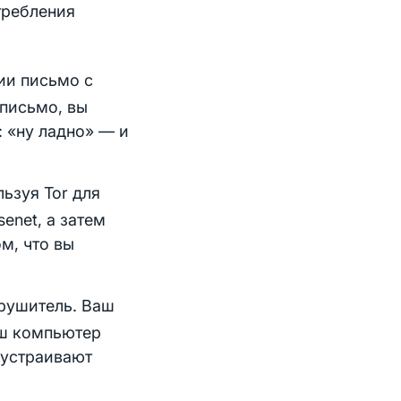
требления
ии письмо с
письмо, вы
: «ну ладно» — и
ьзуя Tor для
enet, а затем
м, что вы
арушитель. Ваш
аш компьютер
 устраивают