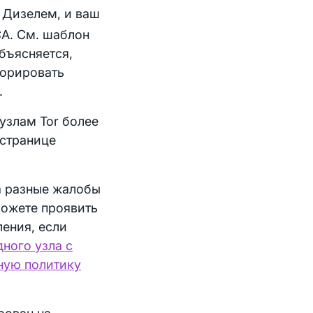
м Дизелем, и ваш
A. См. шаблон
объясняется,
норировать
.
узлам Tor более
 странице
а разные жалобы
можете проявить
ления, если
ного узла с
ную политику