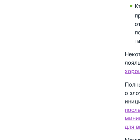
К
п
о
п
т
Неко
лояль
хоро
Полн
о зл
иници
посл
мини
для в