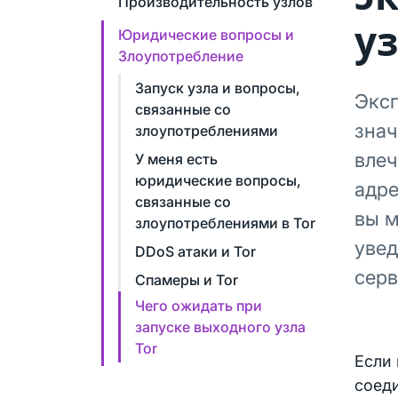
Производительность узлов
у
Юридические вопросы и
Злоупотребление
Запуск узла и вопросы,
Эксп
связанные со
знач
злоупотреблениями
влеч
У меня есть
юридические вопросы,
адре
связанные со
вы м
злоупотреблениями в Tor
увед
DDoS атаки и Tor
серв
Спамеры и Tor
Чего ожидать при
запуске выходного узла
Tor
Если 
соеди