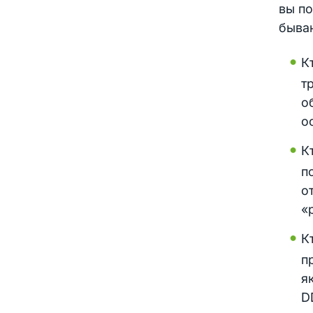
вы по
быва
К
т
о
о
К
п
о
«
К
п
я
D