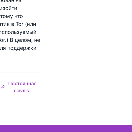
рован на
оизойти
отому что
тик в Tor (или
е используемый
r.) В целом, не
для поддержки
Постоянная
ссылка