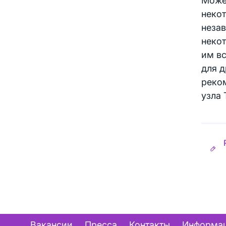
Может
некот
незав
некот
им вс
для д
реко
узла 
Вакансии
Пресса
Контакты
Информац