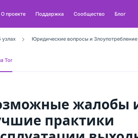
О проекте
Поддержка
Сообщество
Блог
 узлах
Юридические вопросы и Злоупотребление
а Tor
озможные жалобы 
учшие практики
ксплуатации выход