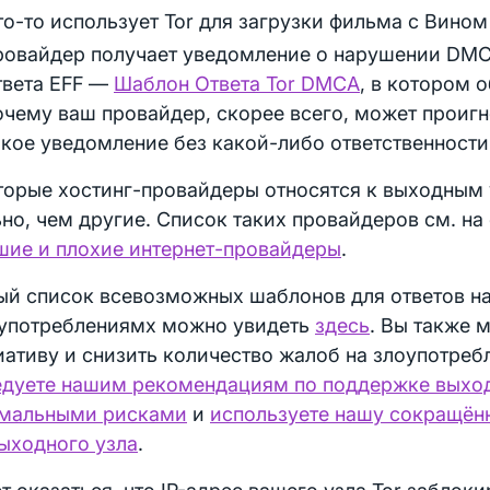
то-то использует Tor для загрузки фильма с Вино
ровайдер получает уведомление о нарушении DMC
твета EFF —
Шаблон Ответа Tor DMCA
, в котором 
очему ваш провайдер, скорее всего, может проиг
акое уведомление без какой-либо ответственности
торые хостинг-провайдеры относятся к выходным 
но, чем другие. Список таких провайдеров см. на
шие и плохие интернет-провайдеры
.
ый список всевозможных шаблонов для ответов н
оупотреблениямх можно увидеть
здесь
. Вы также 
ативу и снизить количество жалоб на злоупотреб
едуете нашим рекомендациям по поддержке выход
мальными рисками
и
используете нашу сокращён
ыходного узла
.