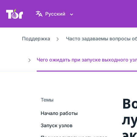
Веб-сайт Проекта Tor
Русский
Поддержка
Часто задаваемы вопросы об
Чего ожидать при запуске выходного узл
В
Темы
Начало работы
л
Запуск узлов
э