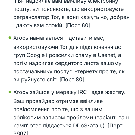
ФБР надсилає вам ввічливу електронну
пошту, ви пояснюєте, що використовуєте
ретранслятор Tor, а вони кажуть «о, добре»
і дають вам спокій. [Порт 80]
Хтось намагається підставити вас,
використовуючи Tor для підключення до
груп Google і розсилки спаму в Usenet, а
потім надсилає сердитого листа вашому
постачальнику послуг інтернету про те, як
ви руйнуєте світ. [Порт 80]
Хтось зайшов у мережу IRC і вдав жертву.
Ваш провайдер отримав ввічливе
повідомлення про те, що з вашим
обліковим записом проблеми (варіант: ваш
комп'ютер піддається DDoS-атаці). [Порт
6667]