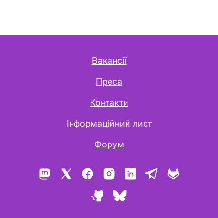
Вакансії
Преса
Контакти
Інформаційний лист
Форум
Mastodon
X
Facebook
Instagram
LinkedIn
Telegram
GitLab
GitHub
Bluesky