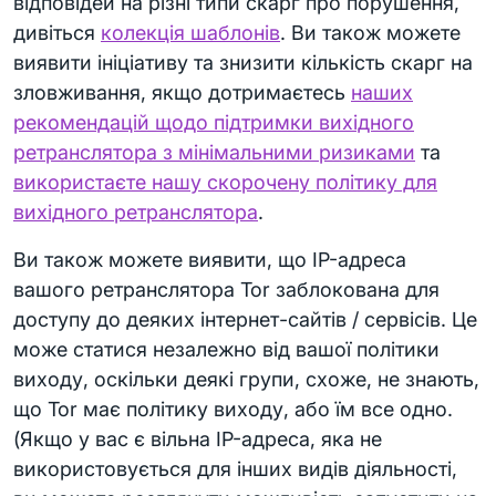
відповідей на різні типи скарг про порушення,
дивіться
колекція шаблонів
. Ви також можете
виявити ініціативу та знизити кількість скарг на
зловживання, якщо дотримаєтесь
наших
рекомендацій щодо підтримки вихідного
ретранслятора з мінімальними ризиками
та
використаєте нашу скорочену політику для
вихідного ретранслятора
.
Ви також можете виявити, що IP-адреса
вашого ретранслятора Tor заблокована для
доступу до деяких інтернет-сайтів / сервісів. Це
може статися незалежно від вашої політики
виходу, оскільки деякі групи, схоже, не знають,
що Tor має політику виходу, або їм все одно.
(Якщо у вас є вільна IP-адреса, яка не
використовується для інших видів діяльності,