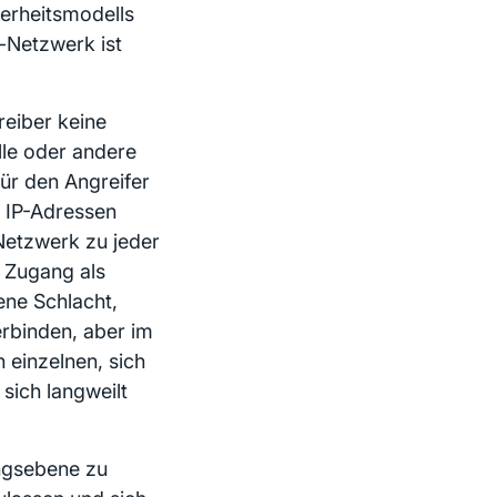
herheitsmodells
r-Netzwerk ist
reiber keine
lle oder andere
für den Angreifer
n IP-Adressen
Netzwerk zu jeder
 Zugang als
ene Schlacht,
rbinden, aber im
 einzelnen, sich
sich langweilt
ngsebene zu