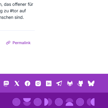
, das offener für
ng zu #tor auf
enschen sind.
Permalink
Mastodon
X
Facebook
Instagram
LinkedIn
Telegram
GitLab
GitHub
Bluesk