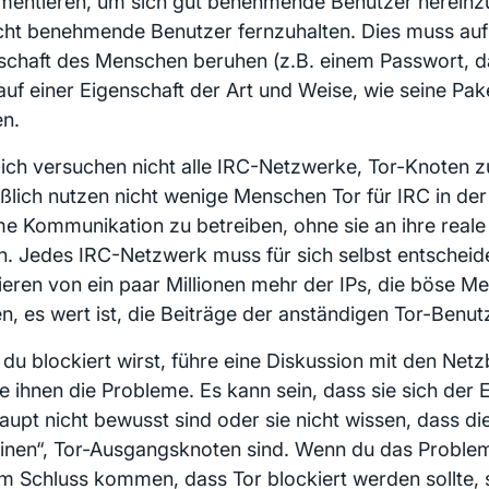
mentieren, um sich gut benehmende Benutzer hereinzu
cht benehmende Benutzer fernzuhalten. Dies muss auf
schaft des Menschen beruhen (z.B. einem Passwort, da
 auf einer Eigenschaft der Art und Weise, wie seine Pak
n.
lich versuchen nicht alle IRC-Netzwerke, Tor-Knoten z
eßlich nutzen nicht wenige Menschen Tor für IRC in de
ime Kommunikation zu betreiben, ohne sie an ihre reale 
n. Jedes IRC-Netzwerk muss für sich selbst entscheid
ieren von ein paar Millionen mehr der IPs, die böse 
n, es wert ist, die Beiträge der anständigen Tor-Benutz
du blockiert wirst, führe eine Diskussion mit den Net
re ihnen die Probleme. Es kann sein, dass sie sich der 
aupt nicht bewusst sind oder sie nicht wissen, dass d
klinen“, Tor-Ausgangsknoten sind. Wenn du das Problem
m Schluss kommen, dass Tor blockiert werden sollte, s