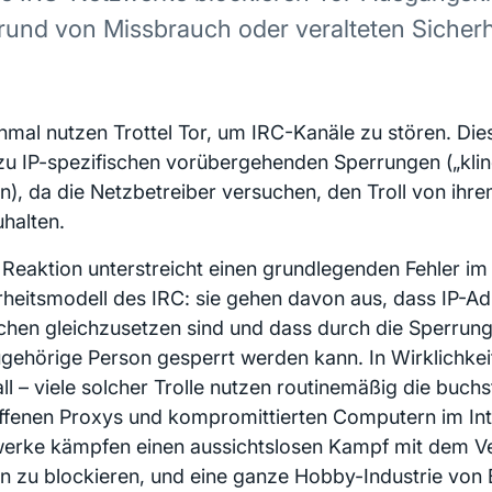
rund von Missbrauch oder veralteten Sicherh
mal nutzen Trottel Tor, um IRC-Kanäle zu stören. Die
 zu IP-spezifischen vorübergehenden Sperrungen („klin
n), da die Netzbetreiber versuchen, den Troll von ihr
uhalten.
 Reaktion unterstreicht einen grundlegenden Fehler im
rheitsmodell des IRC: sie gehen davon aus, dass IP-Ad
hen gleichzusetzen sind und dass durch die Sperrung
ugehörige Person gesperrt werden kann. In Wirklichkeit 
ll – viele solcher Trolle nutzen routinemäßig die buchs
ffenen Proxys und kompromittierten Computern im Int
erke kämpfen einen aussichtslosen Kampf mit dem Ver
n zu blockieren, und eine ganze Hobby-Industrie von 