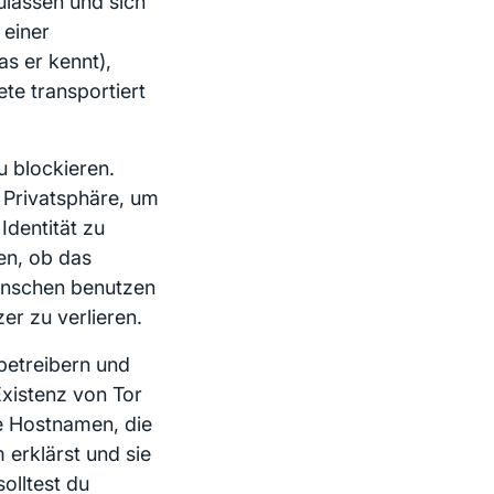
lassen und sich
 einer
s er kennt),
ete transportiert
u blockieren.
r Privatsphäre, um
Identität zu
en, ob das
Menschen benutzen
er zu verlieren.
zbetreibern und
Existenz von Tor
ie Hostnamen, die
 erklärst und sie
olltest du