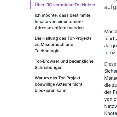
Über IRC verbotene Tor Nutzer
aufg
Ich möchte, dass bestimmte
Inhalte von einer .onion-
Adresse entfernt werden
Manch
Die Haltung des Tor-Projekts
führt
zu Missbrauch und
Jargo
Technologie
fernz
Tor-Browser und bedenkliche
Diese
Schreibungen
Siche
Warum das Tor-Projekt
Mensc
böswillige Akteure nicht
die z
blockieren kann
der Fa
von o
Netzw
Knote