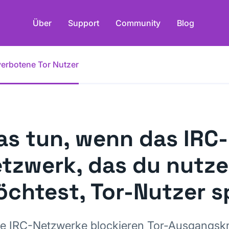
Über
Support
Community
Blog
verbotene Tor Nutzer
s tun, wenn das IRC-
tzwerk, das du nutz
chtest, Tor-Nutzer s
ge IRC-Netzwerke blockieren Tor-Ausgangsk