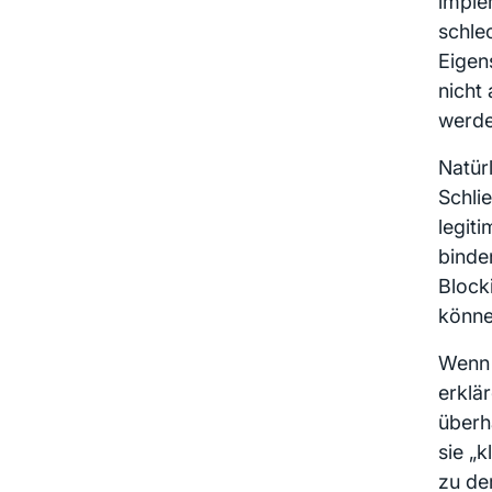
imple
schle
Eigen
nicht
werde
Natür
Schli
legit
binde
Block
könne
Wenn 
erklä
überh
sie „
zu de