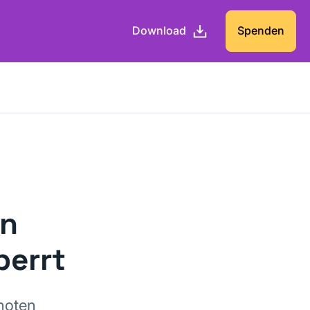
Download
Spenden
en
perrt
noten