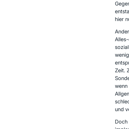
Gegen
entst
hier n
Ander
Alles
sozia
wenig
entsp
Zeit.
Sonde
wenn 
Allge
schle
und v
Doch 