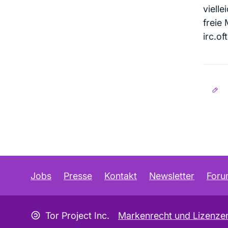
viell
freie 
irc.of
Jobs
Presse
Kontakt
Newsletter
For
Copyleft Symbol
Tor Project Inc.
Markenrecht und Lizenze