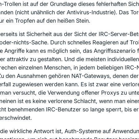
-Trollen ist auf der Grundlage dieses fehlerhaften Sic
anden (nicht unähnlich der Antivirus-Industrie). Das To
ur ein Tropfen auf den heißen Stein.
erseits ist Sicherheit aus der Sicht der IRC-Server-Bet
-oder-nichts-Sache. Durch schnelles Reagieren auf Tro
le Angriffe kann es möglich sein, das Angriffsszenario 
er attraktiv zu gestalten. Und die meisten individuelle
rechen einzelnen Menschen, in jedem beliebigen IRC-
 Zu den Ausnahmen gehören NAT-Gateways, denen der
rfall zugewiesen werden kann. Es ist zwar eine verlor
man versucht, die Verwendung offener Proxys zu unte
meinen ist es keine verlorene Schlacht, wenn man einen
cht benehmenden IRC-Benutzer so lange sperrt, bis er 
erschwindet.
die wirkliche Antwort ist, Auth-Systeme auf Anwendu