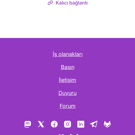
Kalıcı bağlantı
İş olanakları
Basın
İletişim
Duyuru
Forum
Mastodon
X
Facebook
Instagram
LinkedIn
Telegram
GitLab