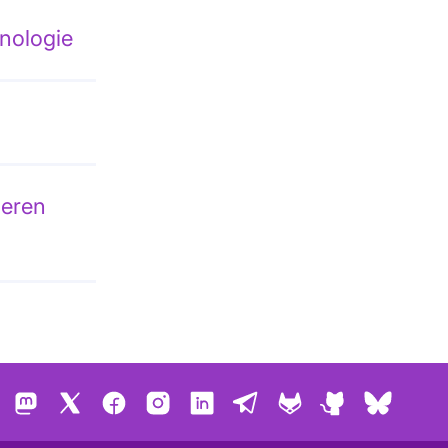
nologie
ieren
Mastodon
X
Facebook
Instagram
LinkedIn
Telegram
GitLab
GitHub
Bluesk