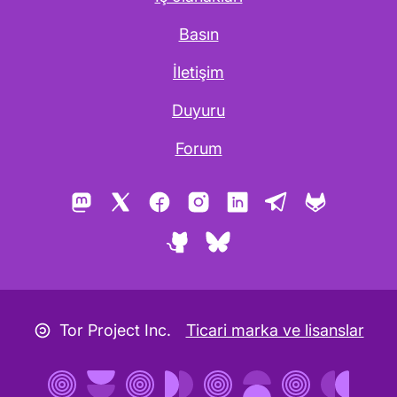
Basın
İletişim
Duyuru
Forum
Mastodon
X
Facebook
Instagram
LinkedIn
Telegram
GitLab
GitHub
Bluesky
Copyleft simgesi
Tor Project Inc.
Ticari marka ve lisanslar