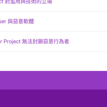
oject 對濫用與技術的立場
owser 與惡意軟體
r Project 無法封鎖惡意行為者