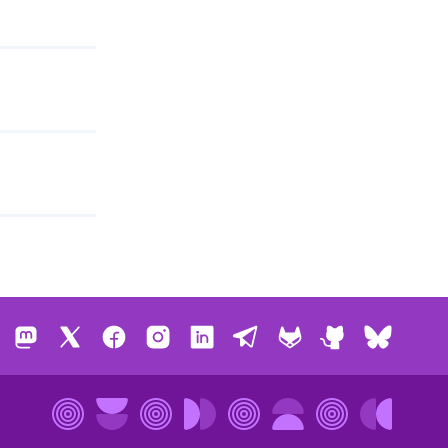
Mastodon
X
Facebook
Instagram
LinkedIn
Telegram
GitLab
GitHub
Bluesk